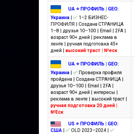
UA ⭐️ ПРОФИЛЬ | GEO:
Украина
|
✅
1–2 БИЗНЕС-
ПРОФИЛЯ | Создана СТРАНИЦА
1–8 | друзья 10–100 | Email | 2FA |
возраст 90+ дней | реклама в
ленте | ручная подготовка 45+
дней |
высокий траст | №еск
UA ⭐️ ПРОФИЛЬ | GEO:
Украина
|
✅
Проверка профиля
пройдена | Создана СТРАНИЦА |
друзья 10–100 | Email | 2FA |
возраст 90+ дней | интересы |
реклама в ленте | высокий траст |
ручная подготовка 20 дней |
№Еск
US ⭐️ ПРОФИЛЬ | GEO:
США
|
✅
OLD 2023–2024 |
✅