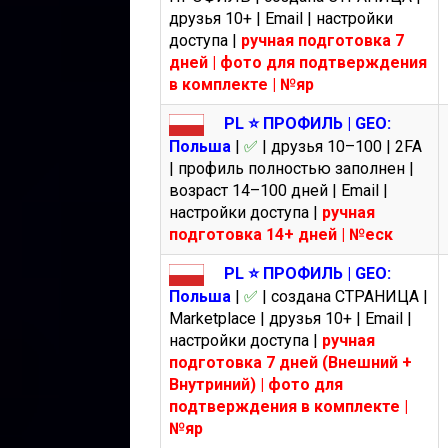
друзья 10+ | Email | настройки
доступа |
ручная подготовка 7
дней | фото для подтверждения
в комплекте | №яр
PL ⭐️ ПРОФИЛЬ | GEO:
Польша
|
✅
| друзья 10–100 | 2FA
| профиль полностью заполнен |
возраст 14–100 дней | Email |
настройки доступа |
ручная
подготовка 14+ дней | №еск
PL ⭐️ ПРОФИЛЬ | GEO:
Польша
|
✅
| создана СТРАНИЦА |
Marketplace | друзья 10+ | Email |
настройки доступа |
ручная
подготовка 7 дней (Внешний +
Внутриний) | фото для
подтверждения в комплекте |
№яр