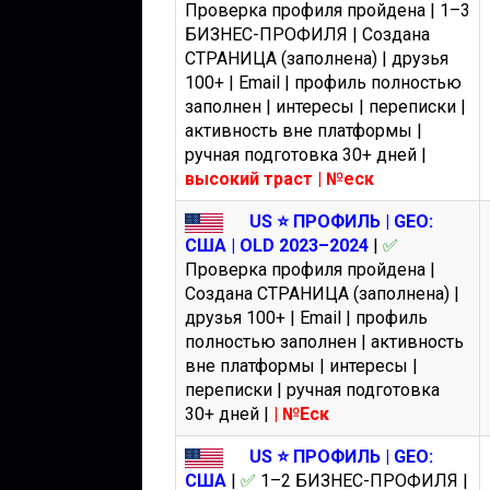
Проверка профиля пройдена | 1–3
БИЗНЕС-ПРОФИЛЯ | Создана
СТРАНИЦА (заполнена) | друзья
100+ | Email | профиль полностью
заполнен | интересы | переписки |
активность вне платформы |
ручная подготовка 30+ дней |
высокий траст | №еск
US ⭐️ ПРОФИЛЬ | GEO:
США | OLD 2023–2024
|
✅
Проверка профиля пройдена |
Создана СТРАНИЦА (заполнена) |
друзья 100+ | Email | профиль
полностью заполнен | активность
вне платформы | интересы |
переписки | ручная подготовка
30+ дней |
| №Еск
US ⭐️ ПРОФИЛЬ | GEO:
США
|
✅
1–2 БИЗНЕС-ПРОФИЛЯ |