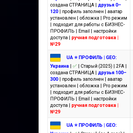
создана СТРАНИЦА |
друзья 0–
120
| профиль заполнен | аватар
установлен | обложка | Pro режим
| подходит для работы с БИЗНЕС-
ПРОФИЛЬ | Email | настройки
доступа |
ручная подготовка |
№29
UA ⭐️ ПРОФИЛЬ | GEO:
Украина
|
✅
| Старый (2025) | 2FA |
создана СТРАНИЦА |
друзья 100–
300
| профиль заполнен | аватар
установлен | обложка | Pro режим
| подходит для работы с БИЗНЕС-
ПРОФИЛЬ | Email | настройки
доступа |
ручная подготовка |
№29
UA ⭐️ ПРОФИЛЬ | GEO: