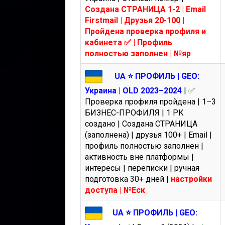
Создана СТРАНИЦА 1-2 | Email
Firstmail | Друзья 20-100 |
Пройдена проверка профиля и
кабинета ✅ | Профиль
полностью заполнен | №яр
UA ⭐️ ПРОФИЛЬ | GEO:
Украина | OLD 2023–2024
|
✅
Проверка профиля пройдена | 1–3
БИЗНЕС-ПРОФИЛЯ | 1 РК
создано | Создана СТРАНИЦА
(заполнена) | друзья 100+ | Email |
профиль полностью заполнен |
активность вне платформы |
интересы | переписки | ручная
подготовка 30+ дней |
настройки
доступа | №Еск
UA ⭐️ ПРОФИЛЬ | GEO: