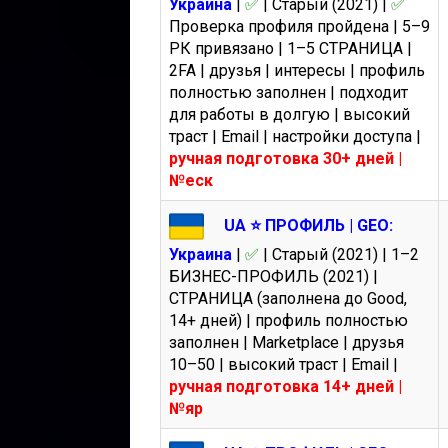
Украина
|
✅
| Старый (2021) |
✅
Проверка профиля пройдена | 5–9
РК привязано | 1–5 СТРАНИЦА |
2FA | друзья | интересы | профиль
полностью заполнен | подходит
для работы в долгую | высокий
траст | Email | настройки доступа |
ручная подготовка 30+ дней |
№еск
UA ⭐️ ПРОФИЛЬ | GEO:
Украина
|
✅
| Старый (2021) | 1–2
БИЗНЕС-ПРОФИЛЬ (2021) |
СТРАНИЦА (заполнена до Good,
14+ дней) | профиль полностью
заполнен | Marketplace | друзья
10–50 | высокий траст | Email |
ручная подготовка 14+ дней |
№яр