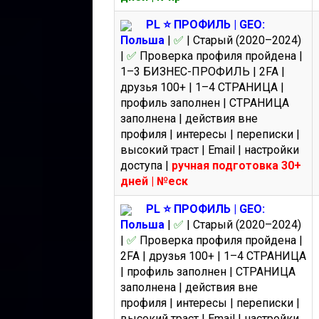
PL ⭐️ ПРОФИЛЬ | GEO:
Польша
|
✅
| Старый (2020–2024)
|
✅
Проверка профиля пройдена |
1–3 БИЗНЕС-ПРОФИЛЬ | 2FA |
друзья 100+ | 1–4 СТРАНИЦА |
профиль заполнен | СТРАНИЦА
заполнена | действия вне
профиля | интересы | переписки |
высокий траст | Email | настройки
доступа |
ручная подготовка 30+
дней | №еск
PL ⭐️ ПРОФИЛЬ | GEO:
Польша
|
✅
| Старый (2020–2024)
|
✅
Проверка профиля пройдена |
2FA | друзья 100+ | 1–4 СТРАНИЦА
| профиль заполнен | СТРАНИЦА
заполнена | действия вне
профиля | интересы | переписки |
высокий траст | Email | настройки