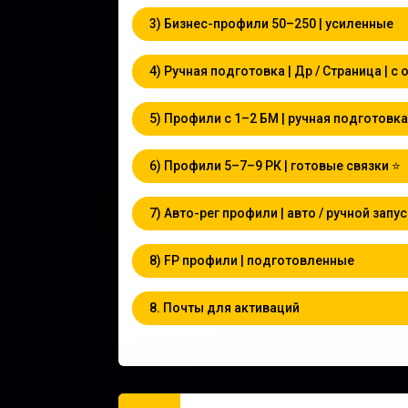
3) Бизнес-профили 50–250 | усиленные
4) Ручная подготовка | Др / Страница | с
5) Профили с 1–2 БМ | ручная подготовка 
6) Профили 5–7–9 РК | готовые связки ⭐
7) Авто-рег профили | авто / ручной запу
8) FP профили | подготовленные
8. Почты для активаций