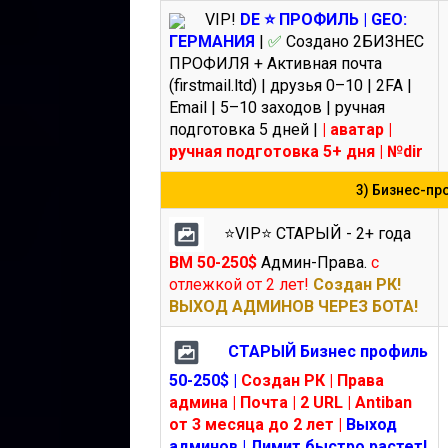
VIP!
DE ⭐️ ПРОФИЛЬ | GEO:
ГЕРМАНИЯ
|
✅
Создано 2БИЗНЕС
ПРОФИЛЯ + Активная почта
(firstmail.ltd) | друзья 0–10 | 2FA |
Email | 5–10 заходов | ручная
подготовка 5 дней |
| аватар |
ручная подготовка 5+ дня | №dir
3) Бизнес-пр
⭐️VIP⭐️ СТАРЫЙ - 2+ года
BM 50-250$
Админ-Права.
с
отлежкой от 2 лет!
Создан РК!
ВЫХОД АДМИНОВ ЧЕРЕЗ БОТА!
СТАРЫЙ Бизнес профиль
50-250$ |
Создан РК | Права
админа | Почта | 2 URL | Antiban
от 3 месяца до 2 лет |
Выход
админов | Лимит быстро растет!