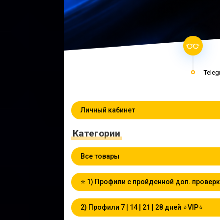
Teleg
Личный кабинет
Категории
Все товары
⭐️ 1) Профили с пройденной доп. проверк
2) Профили 7 | 14 | 21 | 28 дней ⭐VIP⭐