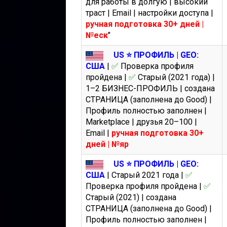
для работы в долгую | высокий
траст | Email | настройки доступа |
ручная подготовка 30+ дней |
№еск
"
US ⭐️ ПРОФИЛЬ | GEO:
США
|
✅
Проверка профиля
пройдена |
✅
Старый (2021 года) |
1–2 БИЗНЕС-ПРОФИЛЬ | создана
СТРАНИЦА (заполнена до Good) |
Профиль полностью заполнен |
Marketplace | друзья 20–100 |
Email |
ручная подготовка 30+
дней | №яр
US ⭐️ ПРОФИЛЬ | GEO:
США
| Cтарый 2021 года |
✅
Проверка профиля пройдена |
✅
Старый (2021) | создана
СТРАНИЦА (заполнена до Good) |
Профиль полностью заполнен |