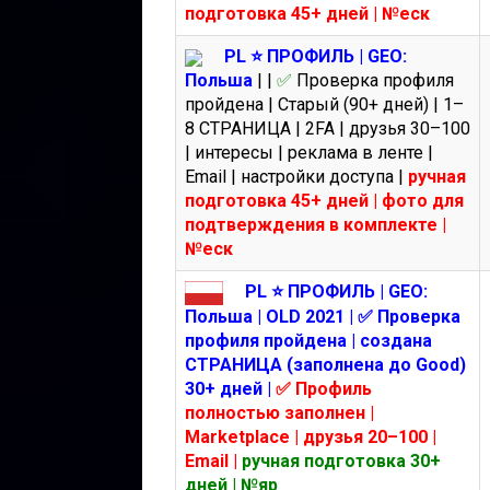
подготовка 45+ дней | №еск
PL ⭐️ ПРОФИЛЬ | GEO:
Польша
|
|
✅
Проверка профиля
пройдена | Старый (90+ дней) | 1–
8 СТРАНИЦА | 2FA | друзья 30–100
| интересы | реклама в ленте |
Email | настройки доступа |
ручная
подготовка 45+ дней | фото для
подтверждения в комплекте |
№еск
PL ⭐️ ПРОФИЛЬ | GEO:
Польша | OLD 2021 |
✅ Проверка
профиля пройдена | создана
СТРАНИЦА (заполнена до Good)
30+ дней |
✅ Профиль
полностью заполнен |
Marketplace | друзья 20–100 |
Email |
ручная подготовка 30+
дней | №яр