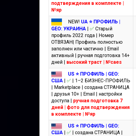
подтверждения в комплекте |
№яр
NEW!
UA ⭐️ ПРОФИЛЬ |
GEO: УКРАИНА
|
✅
Старый
профиль 2022 года | Номер
ОТВЯЗАН| Профиль полностью
заполнен или частично | Email
активный | ручная подготовка 14+
дней |
высокий траст | №caes
US ⭐️ ПРОФИЛЬ | GEO:
США
|
✅
| 1–2 БИЗНЕС-ПРОФИЛЬ
| Marketplace | создана СТРАНИЦА
| друзья 10+ | Email | настройки
доступа |
ручная подготовка 7
дней | фото для подтверждения
в комплекте | №яр
US ⭐️ ПРОФИЛЬ | GEO:
США
|
✅
| создана СТРАНИЦА |