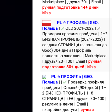
Marketplace | друзья 20+ | Email |
ручная подготовка 14+ дней |
№яр
PL ⭐️ ПРОФИЛЬ | GEO:
Польша
|
✅
OLD 2021-2022 |
✅
Проверка профиля пройдена | 1–2
БИЗНЕС-ПРОФИЛЬ (2021-2022) |
создана СТРАНИЦА (заполнена до
Good) 30+ дней | Профиль
полностью заполнен | Marketplace
| друзья 20–100 | Email |
ручная
подготовка 30+ дней | №яр
PL ⭐️ ПРОФИЛЬ | GEO:
Польша
|
|
✅
Проверка профиля
пройдена | Старый (90+ дней) | 1–
2 БИЗНЕС-ПРОФИЛЬ | 1–8
СТРАНИЦА | 2FA | друзья 30–100 |
реклама в ленте | Email |
настройки доступа |
ручная