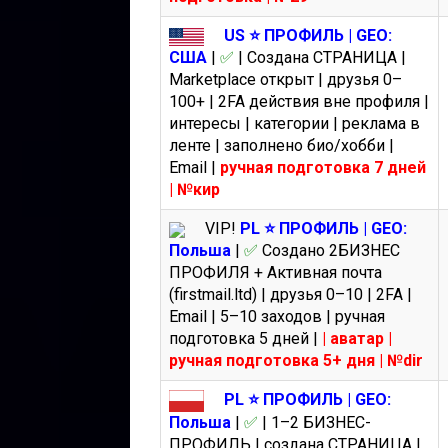
US ⭐️ ПРОФИЛЬ | GEO:
США
|
✅
| Создана СТРАНИЦА |
Marketplace открыт | друзья 0–
100+ | 2FA действия вне профиля |
интересы | категории | реклама в
ленте | заполнено био/хобби |
Email |
ручная подготовка 7 дней
| №кир
VIP!
PL ⭐️ ПРОФИЛЬ | GEO:
Польша
|
✅
Создано 2БИЗНЕС
ПРОФИЛЯ + Активная почта
(firstmail.ltd) | друзья 0–10 | 2FA |
Email | 5–10 заходов | ручная
подготовка 5 дней |
| аватар |
ручная подготовка 5+ дня | №dir
PL ⭐️ ПРОФИЛЬ | GEO:
Польша
|
✅
| 1–2 БИЗНЕС-
ПРОФИЛЬ | создана СТРАНИЦА |