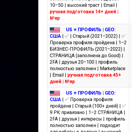
10–50 | высокий траст | Email |
ручная подготовка 14+ дней |
№яр
US ⭐️ ПРОФИЛЬ | GEO:
США
|
✅
| Старый (2021–2022) |
✅
Проверка профиля пройдена | 1–2
БИЗНЕС-ПРОФИЛЬ (2021–2022) |
СТРАНИЦА (заполнена до Good) |
2FA | друзья 20–100 | профиль
полностью заполнен | Marketplace
| Email |
ручная подготовка 45+
дней | №яр
US ⭐️ ПРОФИЛЬ | GEO:
США
|
✅
Проверка профиля
пройдена | Старый (100+ дней) |
✅
9 РК привязано | 1–2 СТРАНИЦА |
2FA | друзья | интересы | профиль
полностью заполнен | подходит
для работы в долгую | высокий