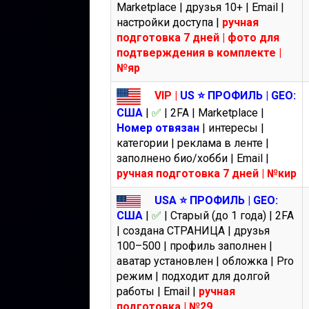
Marketplace | друзья 10+ | Email |
настройки доступа |
ручная
подготовка 7 дней | фото для
подтверждения в комплекте |
№яр
VIP |
US ⭐️ ПРОФИЛЬ | GEO:
США
|
✅
| 2FA | Marketplace |
Номер отвязан
| интересы |
категории | реклама в ленте |
заполнено био/хобби | Email |
ручная подготовка 7 дней | №кир
USA ⭐️ ПРОФИЛЬ | GEO:
США
|
✅
| Старый (до 1 года) | 2FA
| создана СТРАНИЦА | друзья
100–500 | профиль заполнен |
аватар установлен | обложка | Pro
режим | подходит для долгой
работы | Email |
ручная
подготовка | №29