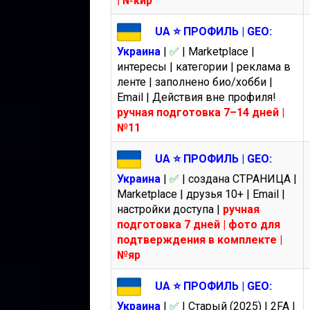
| №кир
UA ⭐️ ПРОФИЛЬ | GEO:
Украина
|
✅
| Marketplace |
интересы | категории | реклама в
ленте | заполнено био/хобби |
Email | Действия вне профиля!
ручная подготовка 7–14 дней |
№11
UA ⭐️ ПРОФИЛЬ | GEO:
Украина
|
✅
| создана СТРАНИЦА |
Marketplace | друзья 10+ | Email |
настройки доступа |
ручная
подготовка 7 дней | фото для
подтверждения в комплекте |
№яр
UA ⭐️ ПРОФИЛЬ | GEO:
Украина
|
✅
| Старый (2025) | 2FA |