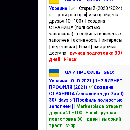
Украина
|
✅
| Старый (2023/2024) |
✅
Проверка профиля пройдена |
друзья 10–100+ | создана
СТРАНИЦА (полностью
заполнена) | профиль полностью
заполнен | активность | интересы
| переписки | Email | настройки
доступа |
ручная подготовка 30+
дней | №еск
UA ⭐️ ПРОФИЛЬ | GEO:
Украина | OLD 2021 | 1–2 БИЗНЕС-
ПРОФИЛЯ (2021)
✅
Создана
СТРАНИЦА (заполнена до Good)
30+ days ✅| Профиль полностью
заполнен |
| Marketplace открыт |
друзья 20–100 | Email | ручная
подготовка 30+ дней | высокий
траст | №яр