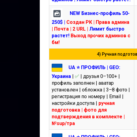
NEW Бизнес-профиль 50-
250$ |
Создан РК | Права админа
| Почта | 2 URL |
Лимит быстро
растет!
Выход прочих админов с
бм!
4) Ручная подготов
UA ⭐️ ПРОФИЛЬ | GEO:
Украина
|
✅
| друзья 0–100+ |
профиль заполнен | аватар
установлен | обложка | 3–8 фото |
регистрация по номеру | Email |
настройки доступа |
ручная
подготовка | фото для
подтверждения в комплекте |
№sup/тра