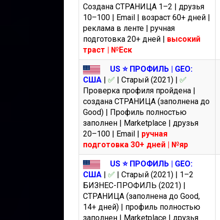
Создана СТРАНИЦА 1–2 | друзья
10–100 | Email | возраст 60+ дней |
реклама в ленте | ручная
подготовка 20+ дней |
высокий
траст | №Еск
US ⭐️ ПРОФИЛЬ | GEO:
США
|
✅
| Старый (2021) |
✅
Проверка профиля пройдена |
создана СТРАНИЦА (заполнена до
Good) | Профиль полностью
заполнен | Marketplace | друзья
20–100 | Email |
ручная
подготовка 30+ дней | №яр
US ⭐️ ПРОФИЛЬ | GEO:
США
|
✅
| Старый (2021) | 1–2
БИЗНЕС-ПРОФИЛЬ (2021) |
СТРАНИЦА (заполнена до Good,
14+ дней) | профиль полностью
заполнен | Marketplace | друзья