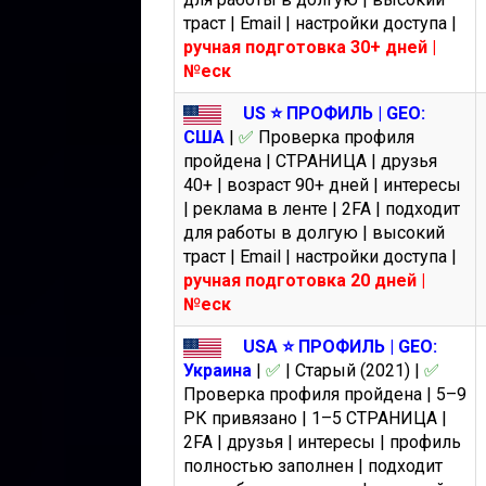
траст | Email | настройки доступа |
ручная подготовка 30+ дней |
№еск
US ⭐️ ПРОФИЛЬ | GEO:
США
|
✅
Проверка профиля
пройдена | СТРАНИЦА | друзья
40+ | возраст 90+ дней | интересы
| реклама в ленте | 2FA | подходит
для работы в долгую | высокий
траст | Email | настройки доступа |
ручная подготовка 20 дней |
№еск
USA ⭐️ ПРОФИЛЬ | GEO:
Украина
|
✅
| Старый (2021) |
✅
Проверка профиля пройдена | 5–9
РК привязано | 1–5 СТРАНИЦА |
2FA | друзья | интересы | профиль
полностью заполнен | подходит