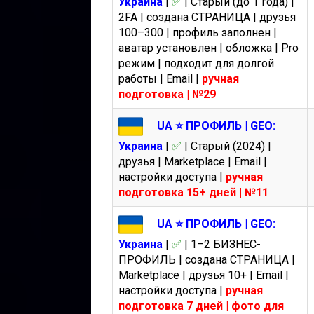
Украина
|
✅
| Старый (до 1 года) |
2FA | создана СТРАНИЦА | друзья
100–300 | профиль заполнен |
аватар установлен | обложка | Pro
режим | подходит для долгой
работы | Email |
ручная
подготовка | №29
UA ⭐️ ПРОФИЛЬ | GEO:
Украина
|
✅
| Старый (2024) |
друзья | Marketplace | Email |
настройки доступа |
ручная
подготовка 15+ дней | №11
UA ⭐️ ПРОФИЛЬ | GEO:
Украина
|
✅
| 1–2 БИЗНЕС-
ПРОФИЛЬ | создана СТРАНИЦА |
Marketplace | друзья 10+ | Email |
настройки доступа |
ручная
подготовка 7 дней | фото для