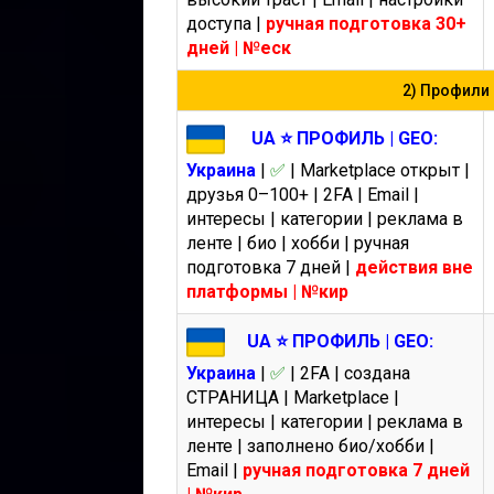
доступа |
ручная подготовка 30+
дней | №еск
2) Профили 7
UA ⭐️ ПРОФИЛЬ | GEO:
Украина
|
✅
| Marketplace открыт |
друзья 0–100+ | 2FA | Email |
интересы | категории | реклама в
ленте | био | хобби | ручная
подготовка 7 дней |
действия вне
платформы | №кир
UA ⭐️ ПРОФИЛЬ | GEO:
Украина
|
✅
| 2FA | создана
СТРАНИЦА | Marketplace |
интересы | категории | реклама в
ленте | заполнено био/хобби |
Email |
ручная подготовка 7 дней