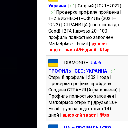
Украина
|
✅
| Старый (2021–2022)
|
✅
Проверка профиля пройдена |
1–2 БИЗНЕС-ПРОФИЛЬ (2021–
2022) | СТРАНИЦА (заполнена до
Good) | 2FA | друзья 20–100 |
профиль полностью заполнен |
Marketplace | Email |
ручная
подготовка 45+ дней | №яр
DIAMOND💎
UA ⭐️
ПРОФИЛЬ | GEO: УКРАИНА
|
✅
Старый профиль | 2021 года |
Проверка профиля пройдена |
Создана СТРАНИЦА (заполнена) |
Профиль полностью заполнен |
Marketplace открыт | друзья 20+ |
Email | ручная подготовка 14+
дней |
высокий траст | №яр
UA ⭐️ ПРОФИЛЬ | GEO: