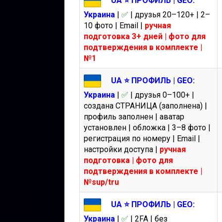
UA ⭐️ ПРОФИЛЬ | GEO:
Украина
|
✅
| друзья 20–120+ | 2–
10 фото | Email |
ручная
подготовка 3+ дней | фото для
подтверждения в комплекте |
№1
UA ⭐️ ПРОФИЛЬ | GEO:
Украина
|
✅
| друзья 0–100+ |
создана СТРАНИЦА (заполнена) |
профиль заполнен | аватар
установлен | обложка | 3–8 фото |
регистрация по номеру | Email |
настройки доступа |
ручная
подготовка | фото для
подтверждения в комплекте |
№sup/tru
UA ⭐️ ПРОФИЛЬ | GEO:
Украина
|
✅
| 2FA | без