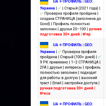
UA ⭐️ ПРОФИЛЬ | GEO:
Украина
|
✅
| Старый (2021 года) |
✅
Проверка профиля пройдена |
создана СТРАНИЦА (заполнена до
Good) | Профиль полностью
заполнен | друзья 20–100 |
ручная
подготовка 30+ дней | №яр
UA ⭐️ ПРОФИЛЬ | GEO:
Украина
|
✅
Проверка профиля
пройдена | Старый (100+ дней) |
✅
9 РК привязано | 1–2 СТРАНИЦА |
2FA | друзья | интересы | профиль
полностью заполнен | подходит
для работы в долгую | высокий
траст | Email | настройки доступа |
ручная подготовка 30+ дней |
№еск
UA ⭐️ ПРОФИЛЬ | GEO: